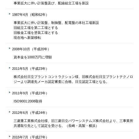
事業拡大に伴い計装盤及び、配線組立工場を新設
1987年4月（昭和62年）
事業拡大に伴い計装盤、制御盤、配電盤の本社工場新設
旧組立工場を第二工場とする
旧板金工場を塗装工場とする
現在地へ新築移転
2008年10月（平成20年）
資本金を1000万円に増額
2011年5月（平成23年）
株式会社日立プラントコントラクション様、旧株式会社日立プラントテクノロ
ジーより調達先メーカ認定審査に合格。日立認定工場となる。
2011年9月（平成23年）
ISO9001:2008取得
2012年6月（平成24年）
三菱重工業株式会社様、旧三菱日立パワーシステムズ株式会社より、三事業所
共通取引先として認定を受ける。（長崎・高製・横浜）
2015年7月（平成27年）