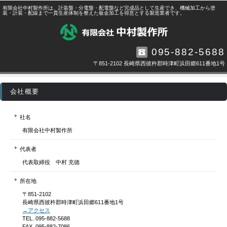
有限会社中村製作所は、計装盤・分電盤・配電盤など完成品として生産でき、機械加工から塗
装・計装・配線まで一貫生産体制を整えた板金加工を得意とする製造業者です。
095-882-5688
〒851-2102 長崎県西彼杵郡時津町浜田郷611番地1号
会社概要
社名
有限会社中村製作所
代表者
代表取締役 中村 充德
所在地
〒851-2102
長崎県西彼杵郡時津町浜田郷611番地1号
→アクセス
TEL. 095-882-5688
FAX. 095-882-7086